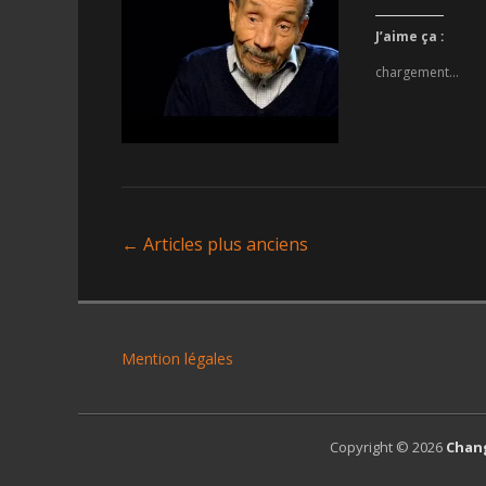
on
J’aime ça :
chargement…
Navigation
←
Articles plus anciens
des
articles
Mention légales
Copyright © 2026
Chan