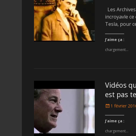
on
Les Archives 
incroyavle ce
Tesla, pour ce
J’aime ça :
chargement…
Vidéos qu
est pas te
Posted
1 février 201
on
J’aime ça :
chargement…