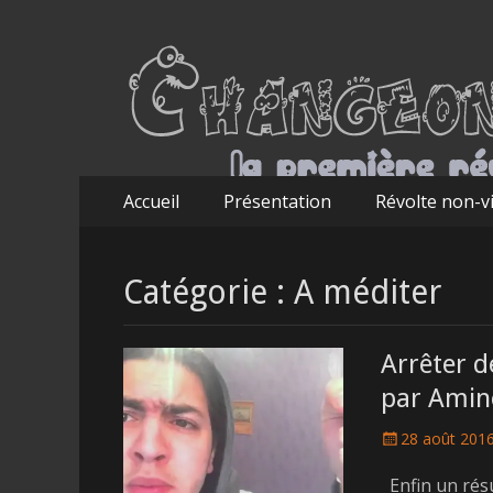
Aller
Menu principal
Accueil
Présentation
Révolte non-v
au
contenu
Catégorie :
A méditer
Arrêter d
par Amin
Posted
28 août 201
on
Enfin un résu