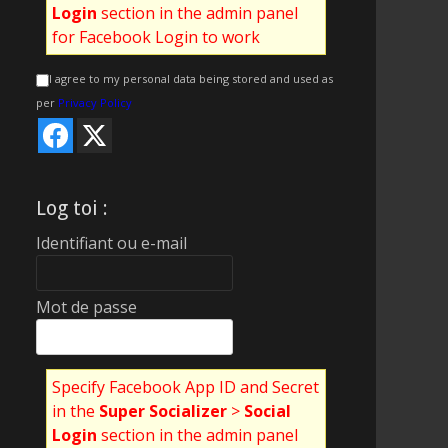
Login
section in the admin panel
for Facebook Login to work
I agree to my personal data being stored and used as
per
Privacy Policy
Log toi :
Identifiant ou e-mail
Mot de passe
Specify Facebook App ID and Secret
in the
Super Socializer
>
Social
Login
section in the admin panel