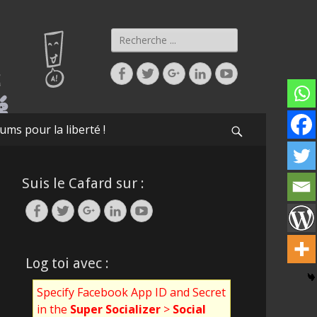
Rechercher :
Facebook
Twitter
Googleplus
Linkedin
YouTube
ums pour la liberté !
Recherche
Suis le Cafard sur :
Facebook
Twitter
Googleplus
Linkedin
YouTube
Log toi avec :
Specify Facebook App ID and Secret
in the
Super Socializer
>
Social