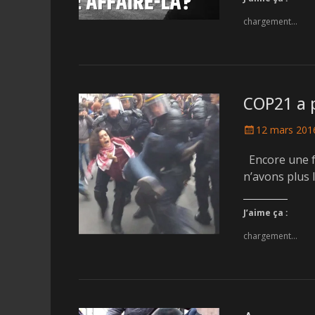
chargement…
COP21 a 
Posted
12 mars 201
on
Encore une fo
n’avons plus 
J’aime ça :
chargement…