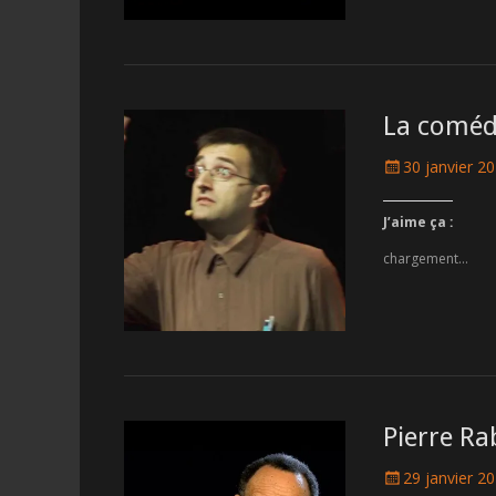
La comédi
Posted
30 janvier 2
on
J’aime ça :
chargement…
Pierre Ra
Posted
29 janvier 2