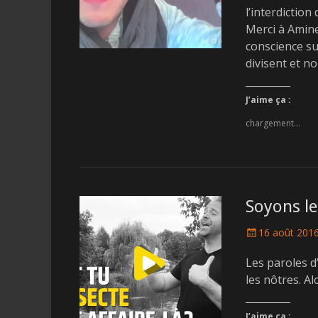
l’interdiction
Merci à Amine
conscience su
divisent et n
J’aime ça :
chargement…
Soyons l
Posted
16 août 201
on
Les paroles d
les nôtres. A
J’aime ça :