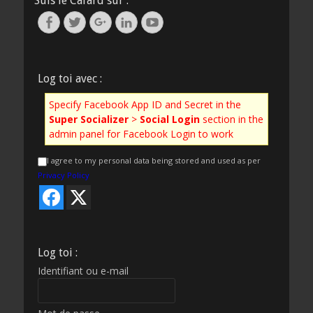
Suis le Cafard sur :
Facebook
Twitter
Googleplus
Linkedin
YouTube
Log toi avec :
Specify Facebook App ID and Secret in the
Super Socializer
>
Social Login
section in the
admin panel for Facebook Login to work
I agree to my personal data being stored and used as per
Privacy Policy
Log toi :
Identifiant ou e-mail