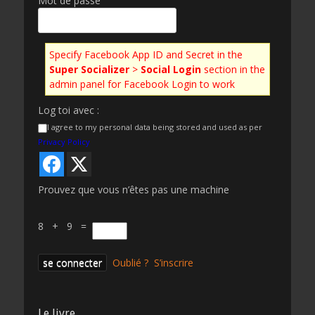
Mot de passe
Specify Facebook App ID and Secret in the
Super Socializer
>
Social Login
section in the
admin panel for Facebook Login to work
Log toi avec :
I agree to my personal data being stored and used as per
Privacy Policy
Prouvez que vous n’êtes pas une machine
8 + 9 =
Oublié ?
S’inscrire
Le livre