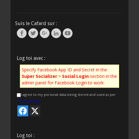
Suis le Cafard sur :
Facebook
Twitter
Googleplus
Linkedin
YouTube
Log toi avec :
Specify Facebook App ID and Secret in the
Super Socializer
>
Social Login
section in the
admin panel for Facebook Login to work
I agree to my personal data being stored and used as per
Privacy Policy
Log toi :