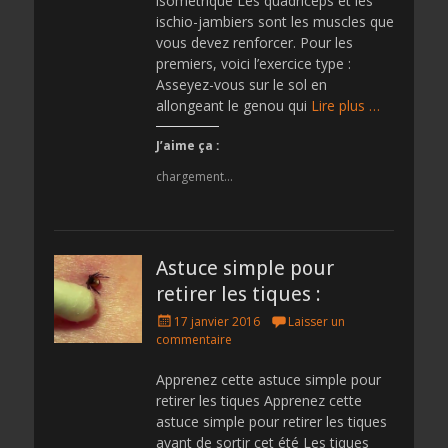
isométrique Les quadriceps et les
ischio-jambiers sont les muscles que
vous devez renforcer. Pour les
premiers, voici l’exercice type :
Asseyez-vous sur le sol en
allongeant le genou qui
Lire plus …
J’aime ça :
chargement…
Astuce simple pour
retirer les tiques :
Posted
17 janvier 2016
Laisser un
on
commentaire
Apprenez cette astuce simple pour
retirer les tiques Apprenez cette
astuce simple pour retirer les tiques
avant de sortir cet été Les tiques