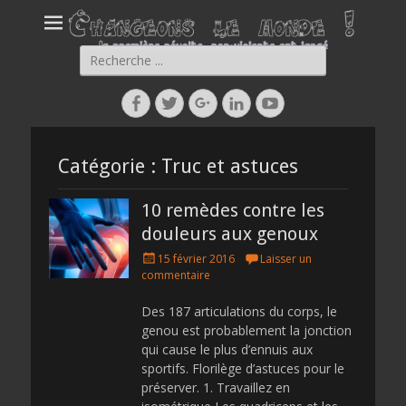
Rechercher :
Facebook
Twitter
Googleplus
Linkedin
YouTube
Catégorie :
Truc et astuces
10 remèdes contre les
douleurs aux genoux
Posted
15 février 2016
Laisser un
on
commentaire
Des 187 articulations du corps, le
genou est probablement la jonction
qui cause le plus d’ennuis aux
sportifs. Florilège d’astuces pour le
préserver. 1. Travaillez en