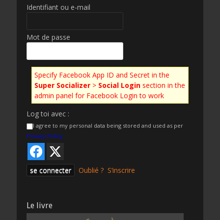
Identifiant ou e-mail
Mot de passe
Specify Facebook App ID and Secret in the
Super Socializer
>
Social Login
section in the
admin panel for Facebook Login to work
Log toi avec :
I agree to my personal data being stored and used as per
Privacy Policy
Oublié ?
S’inscrire
Le livre