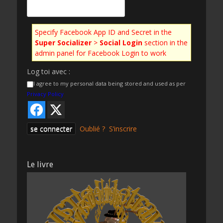
Specify Facebook App ID and Secret in the
Super Socializer
>
Social Login
section in the
admin panel for Facebook Login to work
Log toi avec :
I agree to my personal data being stored and used as per
Privacy Policy
Oublié ?
S’inscrire
Le livre