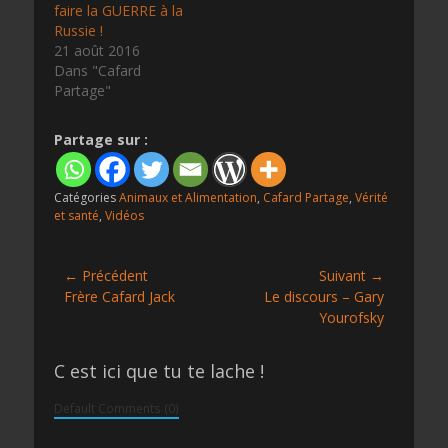
faire la GUERRE à la
Russie !
21 août 2016
Dans "Cafard
Partage"
Partage sur :
Catégories
Animaux et Alimentation
,
Cafard Partage
,
Vérité
et santé
,
Vidéos
Navigation
← Précédent
Suivant →
Article
Article
Frère Cafard Jack
Le discours – Gary
de
précédent :
suivant :
Yourofsky
l’article
C est ici que tu te lache !
Default Comments (0)