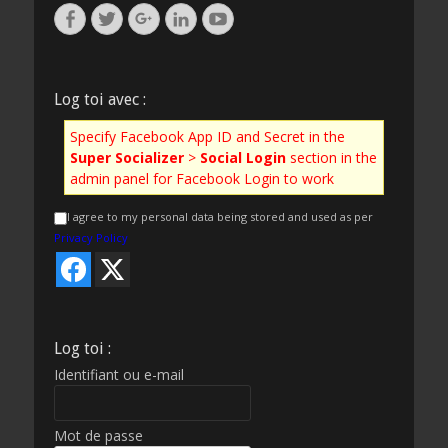
Facebook
Twitter
Googleplus
Linkedin
YouTube
Log toi avec :
Specify Facebook App ID and Secret in the
Super Socializer
>
Social Login
section in the
admin panel for Facebook Login to work
I agree to my personal data being stored and used as per
Privacy Policy
Log toi :
Identifiant ou e-mail
Mot de passe