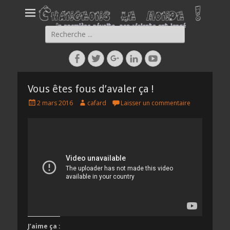
Rechercher :
Facebook
Twitter
Googleplus
Linkedin
YouTube
Vous êtes fous d’avaler ça !
Posted
Author
2 mars 2016
cafard
Laisser un commentaire
on
J’aime ça :